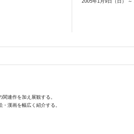
2005年1月9日（日） ～
の関連作を加え展観する。
絵・漢画を幅広く紹介する。