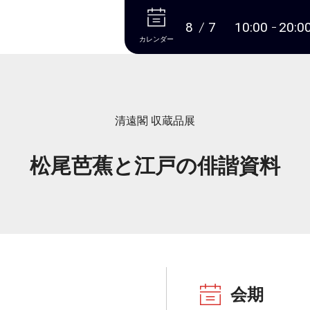
本文へ
8
7
10:00
20:0
カレンダー
清遠閣 収蔵品展
松尾芭蕉と江戸の俳諧資料
会期