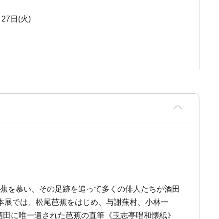
27日(火)
。芭蕉を慕い、その足跡を追って多くの俳人たちが酒田
本展では、松尾芭蕉をはじめ、与謝蕪村、小林一
、酒田に唯一遺された芭蕉の直筆《玉志亭唱和懐紙》