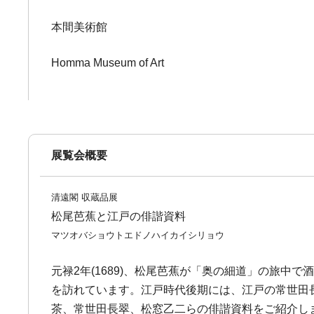
本間美術館
Homma Museum of Art
展覧会概要
清遠閣 収蔵品展
松尾芭蕉と江戸の俳諧資料
マツオバショウトエドノハイカイシリョウ
元禄2年(1689)、松尾芭蕉が「奥の細道」の旅
を訪れています。江戸時代後期には、江戸の常世田
茶、常世田長翠、松窓乙二らの俳諧資料をご紹介しま