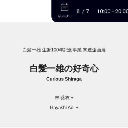
本文へ
8
7
10:00
20:0
カレンダー
白髪一雄 生誕100年記念事業 関連企画展
白髪一雄の好奇心
Curious Shiraga
林 葵衣 +
Hayashi Aoi +