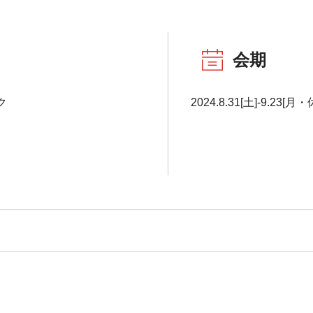
会期
ク
2024.8.31[土]-9.23[月・