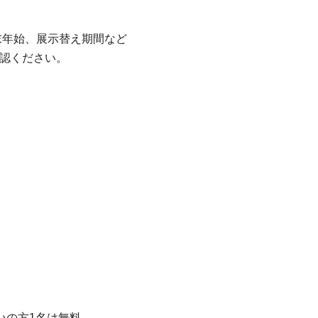
末年始、展示替え期間など
確認ください。
いの方1名は無料