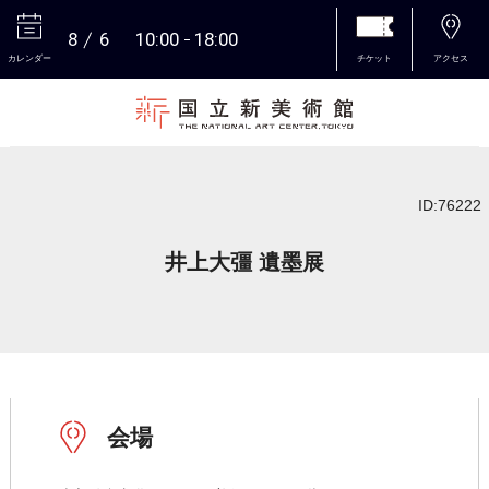
8
6
10:00
18:00
カレンダー
チケット
アクセス
本文へ
ID:76222
井上大彊 遺墨展
会場