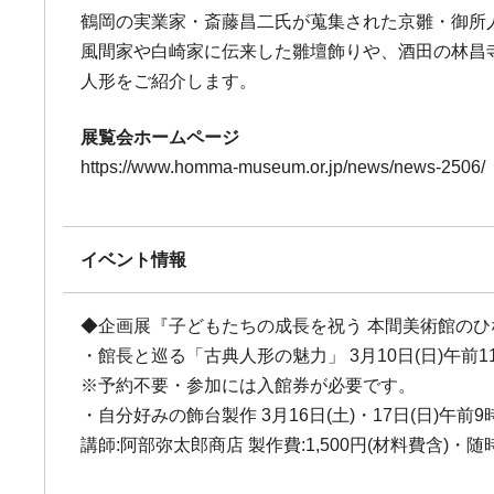
鶴岡の実業家・斎藤昌二氏が蒐集された京雛・御所
風間家や白崎家に伝来した雛壇飾りや、酒田の林昌
人形をご紹介します。
展覧会ホームページ
https://www.homma-museum.or.jp/news/news-2506/
イベント情報
◆企画展『子どもたちの成長を祝う 本間美術館の
・館長と巡る「古典人形の魅力」 3月10日(日)午前1
※予約不要・参加には入館券が必要です。
・自分好みの飾台製作 3月16日(土)・17日(日)午前9
講師:阿部弥太郎商店 製作費:1,500円(材料費含)・