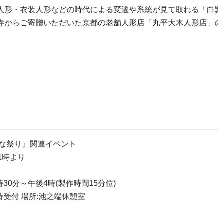
人形・衣装人形などの時代による変遷や系統が見て取れる「白
寺からご寄贈いただいた京都の老舗人形店「丸平大木人形店」
ひな祭り』関連イベント
1時より
時30分～午後4時(製作時間15分位)
随時受付 場所:池之端休憩室