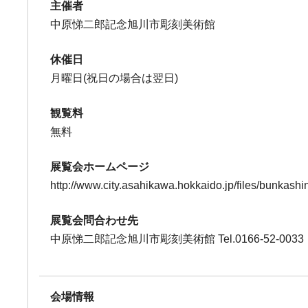
主催者
中原悌二郎記念旭川市彫刻美術館
休催日
月曜日(祝日の場合は翌日)
観覧料
無料
展覧会ホームページ
http://www.city.asahikawa.hokkaido.jp/files/bunkash
展覧会問合わせ先
中原悌二郎記念旭川市彫刻美術館 Tel.0166-52-0033
会場情報