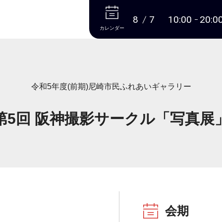
本文へ
8
7
10:00
20:0
カレンダー
令和5年度(前期)尼崎市民ふれあいギャラリー
第5回 阪神撮影サークル「写真展
会期