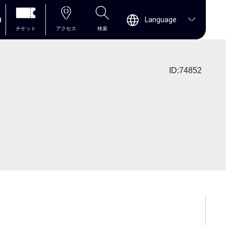
0
Language
チケット
アクセス
検索
ID:74852
」