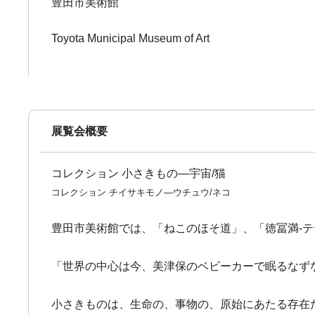
豊田市美術館
Toyota Municipal Museum of Art
展覧会概要
コレクション 小さきもの―宇宙/猫
コレクション チイサキモノ―ウチュウ/ネコ
豊田市美術館では、「ねこのほそ道」、「徳冨満-テ
「世界の中心は今、美津保のベビーカーで眠るなずな
小さきものは、生命の、事物の、原始にあたる存在