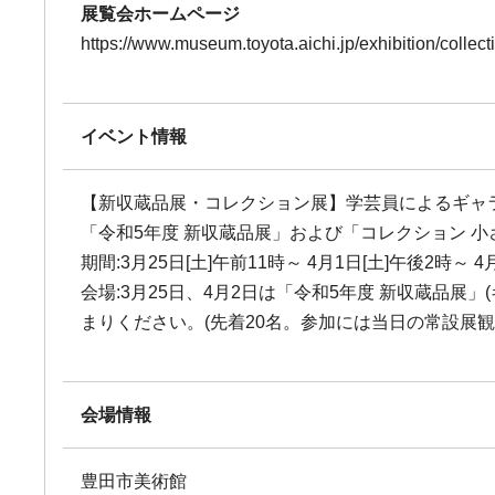
展覧会ホームページ
https://www.museum.toyota.aichi.jp/exhibition/collec
イベント情報
【新収蔵品展・コレクション展】学芸員によるギャ
「令和5年度 新収蔵品展」および「コレクション 
期間:3月25日[土]午前11時～ 4月1日[土]午後2時～ 4
会場:3月25日、4月2日は「令和5年度 新収蔵品展」
まりください。(先着20名。参加には当日の常設展観
会場情報
豊田市美術館