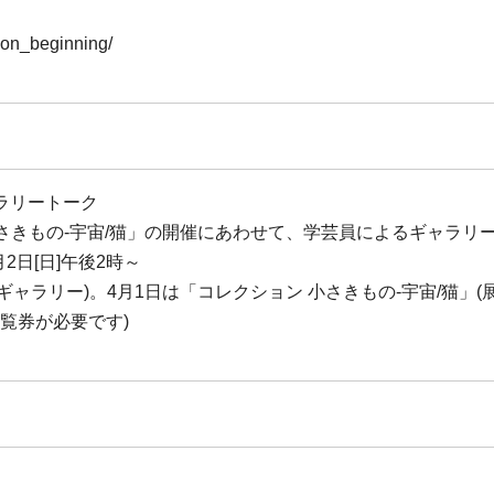
tion_beginning/
ラリートーク
小さきもの-宇宙/猫」の開催にあわせて、学芸員によるギャラリ
月2日[日]午後2時～
(ギャラリー)。4月1日は「コレクション 小さきもの-宇宙/猫」(
覧券が必要です)