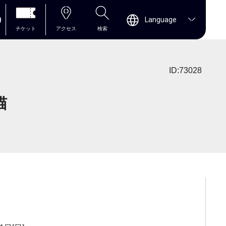
0
Language
チケット
アクセス
検索
ID:73028
猫