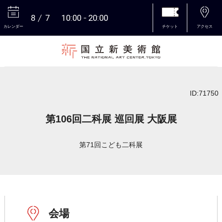
8
7
10:00
20:00
カレンダー
チケット
アクセス
本文へ
ID:71750
第106回二科展 巡回展 大阪展
第71回こども二科展
会場