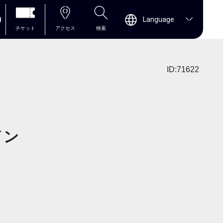
0
Language
チケット
アクセス
検索
ID:71622
イン