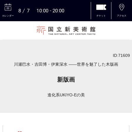
8
7
10:00
20:00
カレンダー
チケット
アクセス
本文へ
ID:71609
川瀬巴水・吉田博・伊東深水 ――世界を魅了した木版画
新版画
進化系UKIYO-Eの美