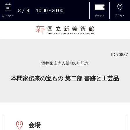
8
8
10:00
20:00
カレンダー
チケット
アクセス
本文へ
ID:70857
酒井家庄内入部400年記念
本間家伝来の宝もの 第二部 書跡と工芸品
会場