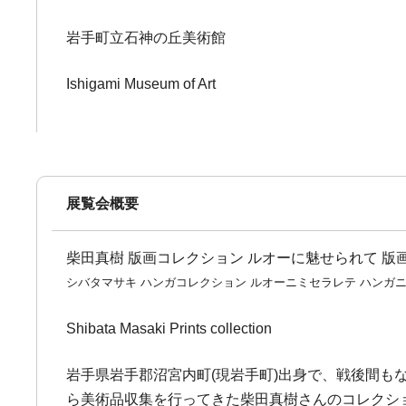
岩手町立石神の丘美術館
Ishigami Museum of Art
展覧会概要
柴田真樹 版画コレクション ルオーに魅せられて 版
シバタマサキ ハンガコレクション ルオーニミセラレテ ハンガ
Shibata Masaki Prints collection
岩手県岩手郡沼宮内町(現岩手町)出身で、戦後間も
ら美術品収集を行ってきた柴田真樹さんのコレクシ