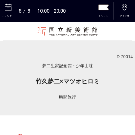
8
8
10:00
20:00
カレンダー
チケット
アクセス
本文へ
ID:70014
夢二生家記念館・少年山荘
竹久夢二×マツオヒロミ
時間旅行