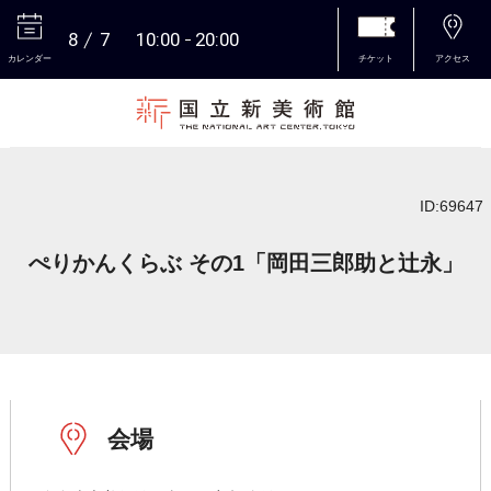
8
7
10:00
20:00
カレンダー
チケット
アクセス
本文へ
ID:69647
ぺりかんくらぶ その1「岡田三郎助と辻永」
会場