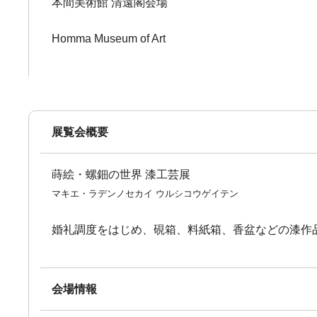
本間美術館 清遠閣会場
Homma Museum of Art
展覧会概要
蒔絵・螺鈿の世界 漆工芸展
マキエ・ラデンノセカイ ウルシコウゲイテン
婚礼調度をはじめ、硯箱、料紙箱、香盆などの漆作
会場情報