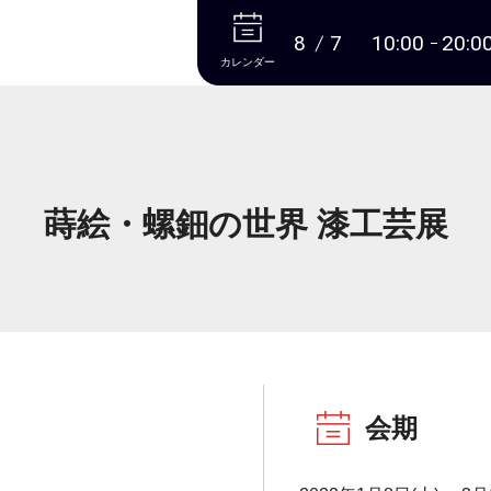
本文へ
8
7
10:00
20:0
カレンダー
蒔絵・螺鈿の世界 漆工芸展
会期