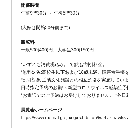
開催時間
午前9時30分 ～ 午後5時30分
(入館は閉館30分前まで)
観覧料
一般500(400)円、大学生300(150)円
*いずれも消費税込み。 *( )内は割引料金。
*無料対象:高校生以下および18歳未満、障害者手帳を
*割引対象:近隣文化施設との相互割引を実施してい
日時指定予約のお願い:新型コロナウイルス感染症予
*お電話でのご予約はお受けしておりません。 *各
展覧会ホームページ
https://www.momat.go.jp/cg/exhibition/twelve-hawks-