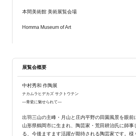
本間美術館 美術展覧会場
Homma Museum of Art
展覧会概要
中村秀和 作陶展
ナカムラヒデカズ サクトウテン
―青瓷に魅せられて―
出羽三山の主峰・月山と庄内平野の田園風景を眼前
山形県鶴岡市に生まれ、陶芸家・荒田耕治氏に師事
る、今後ますます活躍が期待される陶芸家です。様