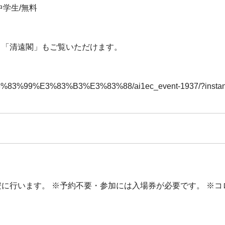
・中学生/無料
」「清遠閣」もご覧いただけます。
3%83%99%E3%83%B3%E3%83%88/ai1ec_event-1937/?instan
を目安に行います。 ※予約不要・参加には入場券が必要です。 