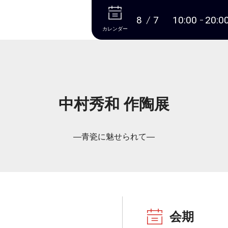
本文へ
8
7
10:00
20:0
カレンダー
中村秀和 作陶展
―青瓷に魅せられて―
会期