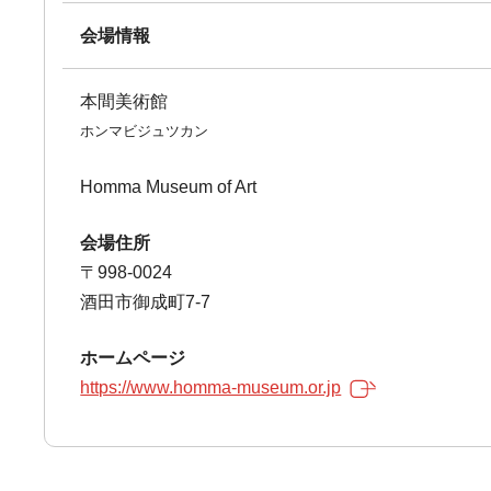
会場情報
本間美術館
ホンマビジュツカン
Homma Museum of Art
会場住所
〒998-0024
酒田市御成町7-7
ホームページ
https://www.homma-museum.or.jp