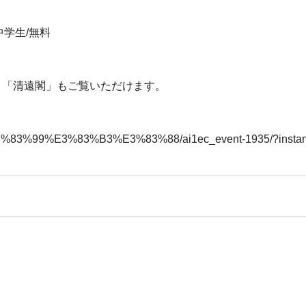
・中学生/無料
」「清遠閣」もご覧いただけます。
3%83%99%E3%83%B3%E3%83%88/ai1ec_event-1935/?instan