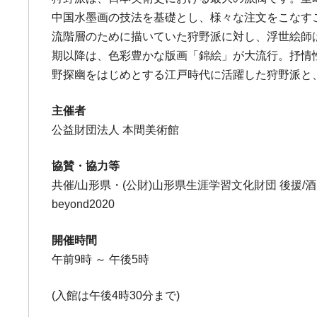
中国水墨画の技法を基礎とし、様々な注文をこなす
流階層のために描いていた狩野派に対し、浮世絵師
期以降は、色彩豊かな版画「錦絵」が大流行。抒情
野探幽をはじめとする江戸時代に活躍した狩野派と
主催者
公益財団法人 本間美術館
協賛・協力等
共催/山形県・(公財)山形県生涯学習文化財団 後援
beyond2020
開催時間
午前9時 ～ 午後5時
(入館は午後4時30分まで)