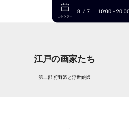
本文へ
8
7
10:00
20:0
カレンダー
江戸の画家たち
第二部 狩野派と浮世絵師