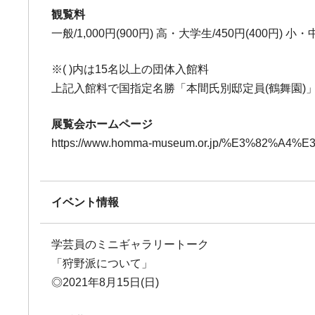
観覧料
一般/1,000円(900円) 高・大学生/450円(400円) 小
※( )内は15名以上の団体入館料
上記入館料で国指定名勝「本間氏別邸定員(鶴舞園)
展覧会ホームページ
https://www.homma-museum.or.jp/%E3%82%A4%E
イベント情報
学芸員のミニギャラリートーク
「狩野派について」
◎2021年8月15日(日)