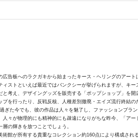
の広告板へのラクガキから始まったキース・ヘリングのアートは
ティストといえば最近ではバンクシーが挙げられますが、キー
だと考え、デザイングッズを販売する「ポップショップ」を開
ップを行ったり、反戦反核、人種差別撤廃・エイズ流行終結の
年が過ぎた今でも、彼の作品は人々を魅了し、ファッションブラ
、人々が物理的にも精神的にも疎遠になりがちな昨今、「アー
一層の輝きを放つことでしょう。
美術館が所有する貴重なコレクション約160点により構成され