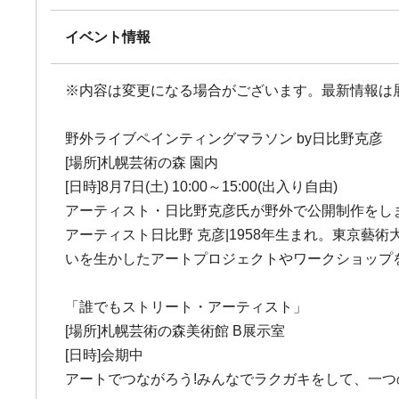
イベント情報
※内容は変更になる場合がございます。最新情報は
野外ライブペインティングマラソン by日比野克彦
[場所]札幌芸術の森 園内
[日時]8月7日(土) 10:00～15:00(出入り自由)
アーティスト・日比野克彦氏が野外で公開制作をし
アーティスト日比野 克彦|1958年生まれ。東京
いを生かしたアートプロジェクトやワークショップを
「誰でもストリート・アーティスト」
[場所]札幌芸術の森美術館 B展示室
[日時]会期中
アートでつながろう!みんなでラクガキをして、一