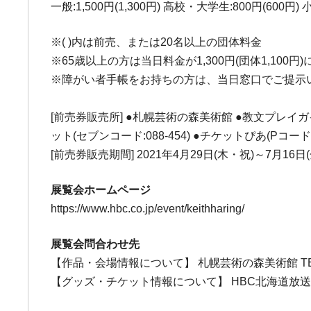
一般:1,500円(1,300円) 高校・大学生:800円(600円)
※( )内は前売、または20名以上の団体料金
※65歳以上の方は当日料金が1,300円(団体1,10
※障がい者手帳をお持ちの方は、当日窓口でご提示
[前売券販売所] ●札幌芸術の森美術館 ●教文プレイ
ット(セブンコード:088-454) ●チケットぴあ(Pコード:6
[前売券販売期間] 2021年4月29日(木・祝)～7月16日(
展覧会ホームページ
https://www.hbc.co.jp/event/keithharing/
展覧会問合わせ先
【作品・会場情報について】 札幌芸術の森美術館 TEL 01
【グッズ・チケット情報について】 HBC北海道放送事業部 