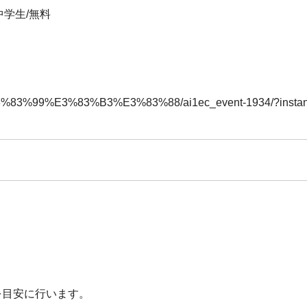
・中学生/無料
3%83%99%E3%83%B3%E3%83%88/ai1ec_event-1934/?instan
度を目安に行います。