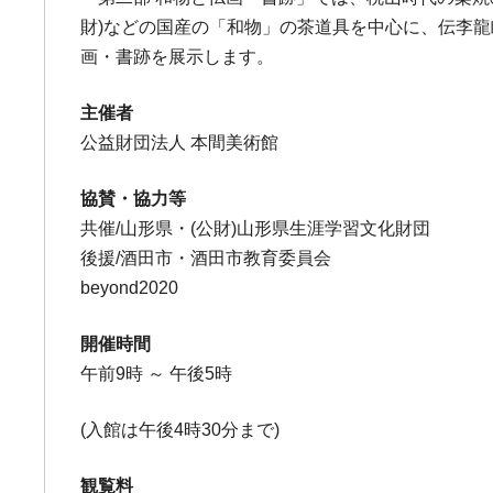
財)などの国産の「和物」の茶道具を中心に、伝李龍
画・書跡を展示します。
主催者
公益財団法人 本間美術館
協賛・協力等
共催/山形県・(公財)山形県生涯学習文化財団
後援/酒田市・酒田市教育委員会
beyond2020
開催時間
午前9時 ～ 午後5時
(入館は午後4時30分まで)
観覧料