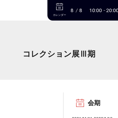
本文へ
8
8
10:00
20:0
カレンダー
コレクション展Ⅲ期
会期