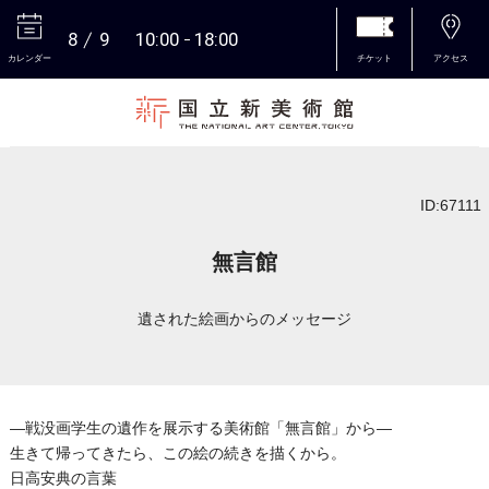
8
9
10:00
18:00
カレンダー
チケット
アクセス
本文へ
ID:67111
無言館
遺された絵画からのメッセージ
―戦没画学生の遺作を展示する美術館「無言館」から―
生きて帰ってきたら、この絵の続きを描くから。
日高安典の言葉