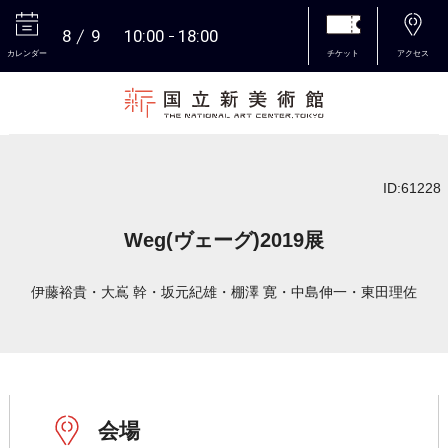
8
9
10:00
18:00
カレンダー
チケット
アクセス
本文へ
ID:61228
Weg(ヴェーグ)2019展
伊藤裕貴・大嶌 幹・坂元紀雄・棚澤 寛・中島伸一・東田理佐
会場