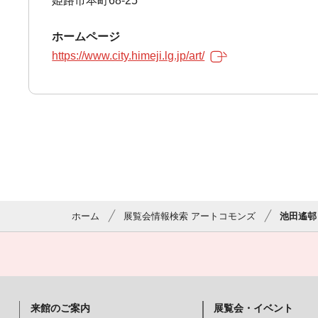
姫路市本町68-25
ホームページ
https://www.city.himeji.lg.jp/art/
ホーム
展覧会情報検索 アートコモンズ
池田遙邨
来館のご案内
展覧会・イベント