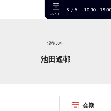
本文へ
8
6
10:00
18:0
カレンダー
没後30年
池田遙邨
会期