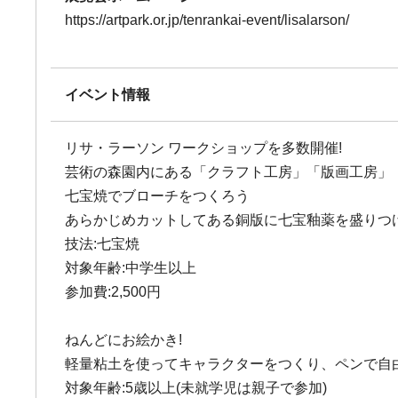
https://artpark.or.jp/tenrankai-event/lisalarson/
イベント情報
リサ・ラーソン ワークショップを多数開催!
芸術の森園内にある「クラフト工房」「版画工房」
七宝焼でブローチをつくろう
あらかじめカットしてある銅版に七宝釉薬を盛りつけ
技法:七宝焼
対象年齢:中学生以上
参加費:2,500円
ねんどにお絵かき!
軽量粘土を使ってキャラクターをつくり、ペンで自
対象年齢:5歳以上(未就学児は親子で参加)