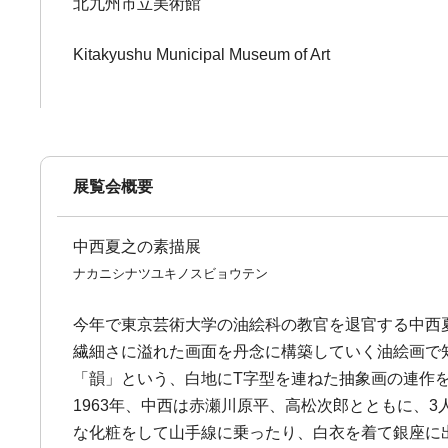
北九州市立美術館
Kitakyushu Municipal Museum of Art
展覧会概要
中西夏之の素描展
ナカニシナツユキノスビョウテン
今年で東京芸術大学の油絵科の教官を退官する中西夏之
繊細さに溢れた画面を丹念に構築していく油絵画で
「韻」という、白地にT字型を連ねた抽象画の連作
1963年、中西は赤瀬川原平、高松次郎とともに、3人
な化粧をして山手線に乗ったり、白衣を着て銀座に