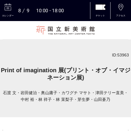
8
9
10:00
18:00
カレンダー
チケット
アクセス
本文へ
ID:53963
Print of imagination 展(プリント・オブ・イマジ
ネーション展)
石渡 文・岩田健治・奥山庸子・カワグチ マサト・津田テリー直美・
中村 裕・林 祥子・林 茉梨子・芽生夢・山田蒼乃