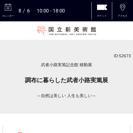
8
6
10:00
18:00
カレンダー
チケット
アクセス
本文へ
ID:52673
武者小路実篤記念館 移動展
調布に暮らした武者小路実篤展
～自然は美しい 人生も美しい～