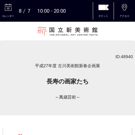
8
7
10:00
20:00
カレンダー
チケット
アクセス
本文へ
ID:48940
平成27年度 古川美術館新春企画展
長寿の画家たち
～萬歳芸術～