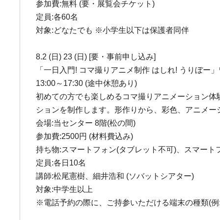
参加費:無料 (要・展覧会チケット)
定員:各60名
対象:どなたでも ※小学生以下は保護者同伴
8.2 (日) 23 (日) [要・事前申し込み]
「一日入門! コマ撮りアニメ制作 はしれ! うりぼー
13:00～17:30 (途中休憩あり)
初めての方でも楽しめるコマ撮りアニメーション体
ションを制作します。形作りから、彩色、アニメー
会場:当センター 8階(松の間)
参加費:2500円 (材料費込み)
持ち物:スマートフォン(タブレット不可)、スマート
定員:各日10名
講師:松尾憲樹、細井浩和 (ソバットシアター)
対象:中学生以上
※電話予約の際に、ご持参いただける端末の種類(例:i