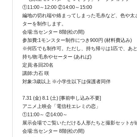
①11:00～12:00 ②14:00～15:00
編地の切れ端や絡まってしまった毛糸など、色や太
ターを制作します。
会場:当センター 8階(松の間)
参加費:1モンスター制作につき900円 (材料費込み)
※何匹でも制作可。ただし、持ち帰りは1匹で、あ
持ち物:毛糸やセーター (あれば)
定員:各回20名
講師:力石 咲
対象:3歳以上 ※小学生以下は保護者同伴
7.31 (金) 8.1 (土) [事前申し込み不要]
アニメ上映会「電信柱エレミの恋」
①11:00～ ②14:00～
展示会場でご覧いただける人形たちと撮影セットが繰
会場:当センター 8階(松の間)