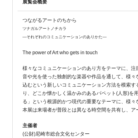
展覧会概要
つながるアートのちから
ツナガルアートノチカラ
―それぞれのコミュニケーションのありかた―
The power of Art who gets in touch
様々なコミュニケーションのあり方をテーマに、注
音や光を使った独創的な楽器や作品を通して、様々
込むという新しいコミュニケーション方法を模索す
り、どこか懐かしく温かみのあるパペット(人形)を用い
る」という根源的かつ現代の重要なテーマに、様々
本展は来場者が普段とは異なる時空間を共有し、ア
主催者
(公財)尼崎市総合文化センター