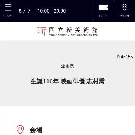
8
7
10:00
20:00
カレンダー
チケット
アクセス
本文へ
ID:46155
企画展
生誕110年 映画俳優 志村喬
会場