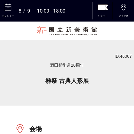
8
9
10:00
18:00
カレンダー
チケット
アクセス
本文へ
ID:46067
酒田雛街道20周年
雛祭 古典人形展
会場