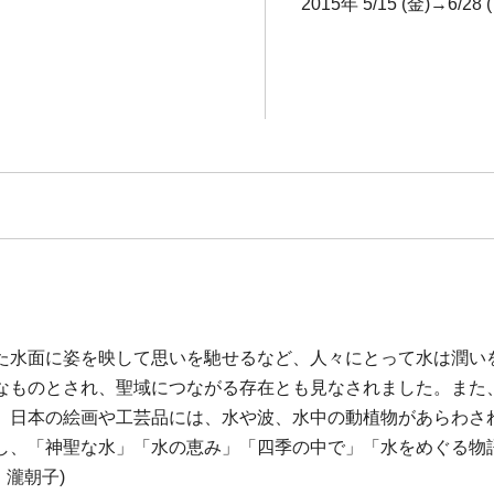
2015年 5/15 (金)→6/28 
た水面に姿を映して思いを馳せるなど、人々にとって水は潤い
なものとされ、聖域につながる存在とも見なされました。また
、日本の絵画や工芸品には、水や波、水中の動植物があらわさ
し、「神聖な水」「水の恵み」「四季の中で」「水をめぐる物
 瀧朝子)