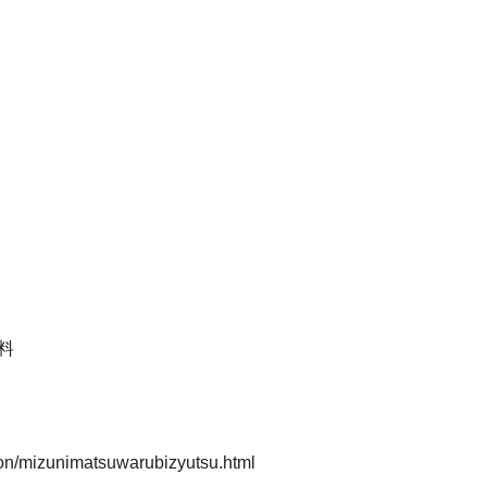
料
tion/mizunimatsuwarubizyutsu.html