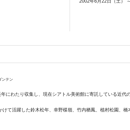
2002年6月22日（土） 
ダンテン
長年にわたり収集し、現在シアトル美術館に寄託している近代
かけて活躍した鈴木松年、幸野楳嶺、竹内栖鳳、植村松園、橋本