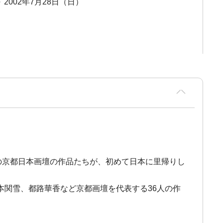
～ 2002年7月28日（日）
の京都日本画壇の作品たちが、初めて日本に里帰りし
関雪、都路華香など京都画壇を代表する36人の作