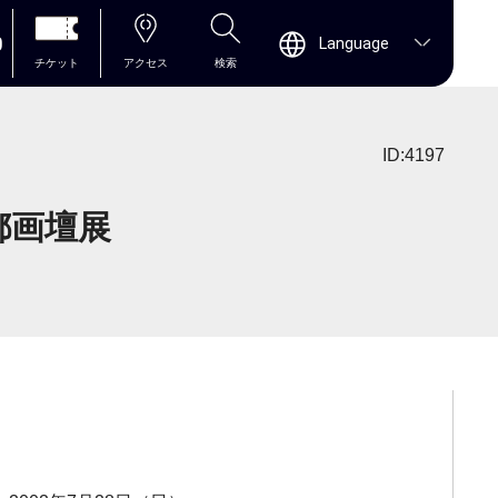
0
Language
チケット
アクセス
検索
ID:4197
都画壇展