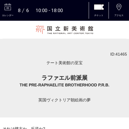
8
6
10:00
18:00
カレンダー
チケット
アクセス
本文へ
ID:41465
テート美術館の至宝
ラファエル前派展
THE PRE-RAPHAELITE BROTHERHOOD P.R.B.
英国ヴィクトリア朝絵画の夢
それは懐古か、反逆か?