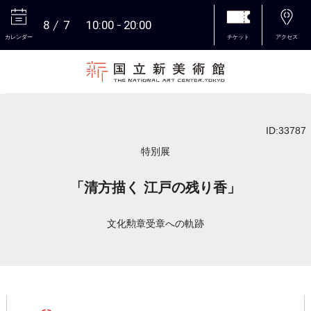
8
7
10:00
20:00
カレンダー
チケット
アクセス
本文へ
ID:33787
特別展
「清方描く 江戸の残り香」
文化勲章受章への軌跡