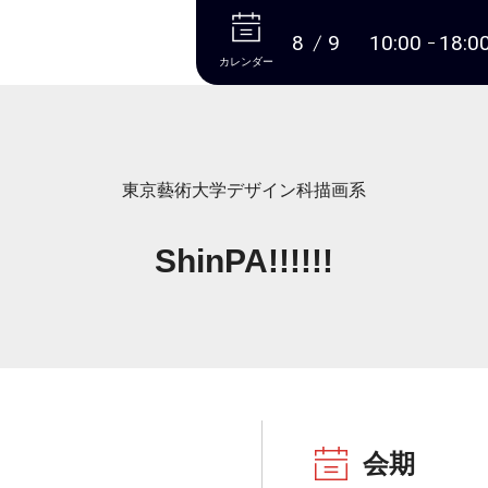
本文へ
8
9
10:00
18:0
カレンダー
東京藝術大学デザイン科描画系
ShinPA!!!!!!
会期