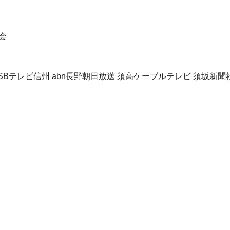
会
 TSBテレビ信州 abn長野朝日放送 須高ケーブルテレビ 須坂新聞