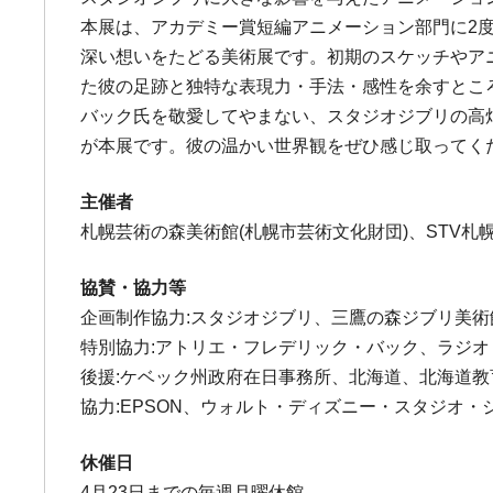
本展は、アカデミー賞短編アニメーション部門に2
深い想いをたどる美術展です。初期のスケッチやア
た彼の足跡と独特な表現力・手法・感性を余すとこ
バック氏を敬愛してやまない、スタジオジブリの高
が本展です。彼の温かい世界観をぜひ感じ取ってく
主催者
札幌芸術の森美術館(札幌市芸術文化財団)、STV
協賛・協力等
企画制作協力:スタジオジブリ、三鷹の森ジブリ美術
特別協力:アトリエ・フレデリック・バック、ラジオ
後援:ケベック州政府在日事務所、北海道、北海道教
協力:EPSON、ウォルト・ディズニー・スタジオ
休催日
4月23日までの毎週月曜休館