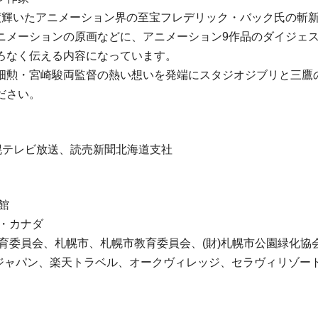
度輝いたアニメーション界の至宝フレデリック・バック氏の斬
ニメーションの原画などに、アニメーション9作品のダイジェ
ろなく伝える内容になっています。
畑勲・宮崎駿両監督の熱い想いを発端にスタジオジブリと三鷹
ださい。
札幌テレビ放送、読売新聞北海道支社
館
・カナダ
育委員会、札幌市、札幌市教育委員会、(財)札幌市公園緑化協
・ジャパン、楽天トラベル、オークヴィレッジ、セラヴィリゾー