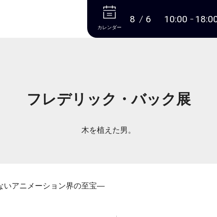
本文へ
8
6
10:00
18:0
カレンダー
フレデリック・バック展
木を植えた男。
ないアニメーション界の至宝―