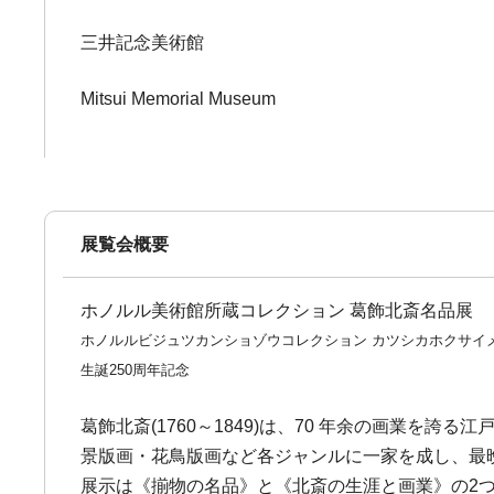
三井記念美術館
Mitsui Memorial Museum
展覧会概要
ホノルル美術館所蔵コレクション 葛飾北斎名品展
ホノルルビジュツカンショゾウコレクション カツシカホクサイ
生誕250周年記念
葛飾北斎(1760～1849)は、70 年余の画業
景版画・花鳥版画など各ジャンルに一家を成し、最
展示は《揃物の名品》と《北斎の生涯と画業》の2