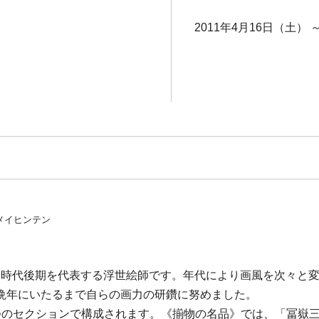
2011年4月16日（土） 
メイヒンテン
を誇る江戸時代後期を代表する浮世絵師です。年代により画風を次
晩年にいたるまで自らの画力の研鑽に努めました。
つのセクションで構成されます。《揃物の名品》では、「冨嶽