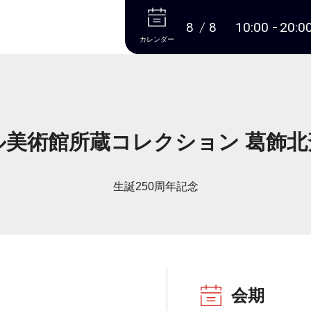
本文へ
8
8
10:00
20:0
カレンダー
ル美術館所蔵コレクション 葛飾北
生誕250周年記念
会期