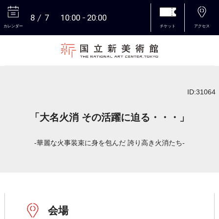
8
7
10:00
20:00
カレンダー
チケット
アクセス
本文へ
ID:31064
「大名火消 その活躍に迫る・・・」
-華麗な火事装束に身を包んだ 誇り高き火消たち-
会場