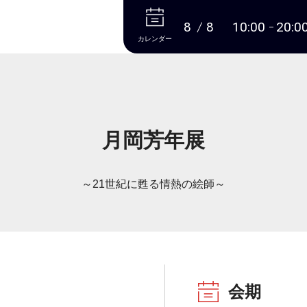
本文へ
8
8
10:00
20:0
カレンダー
月岡芳年展
～21世紀に甦る情熱の絵師～
会期