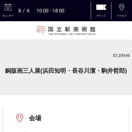
8
6
10:00
18:00
カレンダー
チケット
アクセス
本文へ
ID:29446
銅版画三人展(浜田知明・長谷川潔・駒井哲郎)
会場