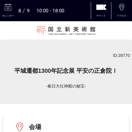
8
9
10:00
18:00
カレンダー
チケット
アクセス
本文へ
ID:28770
平城遷都1300年記念展 平安の正倉院Ⅰ
‐春日大社神殿の秘宝‐
会場