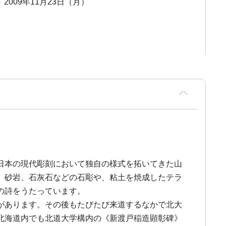
～ 2009年11月23日（月）
日本の現代彫刻において独自の様式を拓いてきた山
、砂岩、石灰石などの石彫や、粘土を焼成したテラ
の詩をうたっています。
があります。その後もたびたび来道するなかで北大
北海道内でも北道大学構内の《新渡戸稲造顕彰碑》