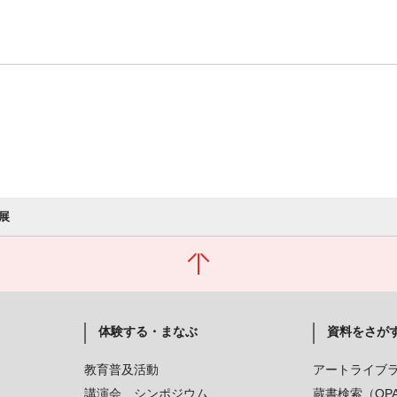
展
体験する・まなぶ
資料をさが
教育普及活動
アートライブ
講演会、シンポジウム
蔵書検索（OP