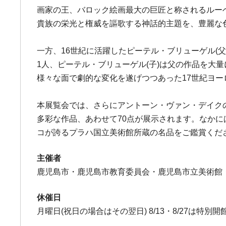
画家の王、バロック絵画最大の巨匠と称されるルー
貴族の栄光と権威を謳歌する神話的主題を、豊麗な
一方、16世紀に活躍したピーテル・ブリューゲル(
1人、ピーテル・ブリューゲル(子)は父の作品を
様々な面で劇的な変化を遂げつつあった17世紀ヨ
本展覧会では、さらにアントーン・ヴァン・デイク
多彩な作品、あわせて70点が展示されます。なか
コが誇るプラハ国立美術館所蔵の名品をご鑑賞くだ
主催者
鹿児島市・鹿児島市教育委員会・鹿児島市立美術館・
休催日
月曜日(祝日の場合はその翌日) 8/13・8/27は特別