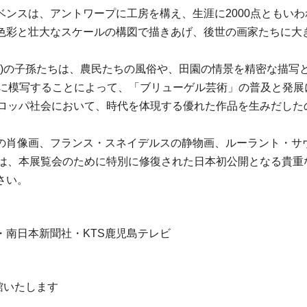
ベンスは、アントワープに工房を構え、生涯に2000点ともい
色彩と壮大なスケールの構図で描きあげ、後世の画家たちに大
父)の子孫たちは、農民たちの風俗や、田園の情景を精密な描
大量に模写することによって、「ブリューゲル芸術」の普及と発
ーロッパ社会において、時代を体現する優れた作品を生みだした
の肖像画、フランス・スネイデルスの静物画、ルーラント・サ
には、本展覧会のために特別に修復された日本初公開となる貴重
さい。
南日本新聞社・KTS鹿児島テレビ
開館いたします