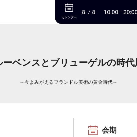
本文へ
8
8
10:00
20:0
カレンダー
ルーベンスとブリューゲルの時代
～今よみがえるフランドル美術の黄金時代～
会期