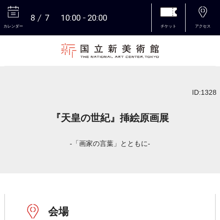
8
7
10:00
20:00
カレンダー
チケット
アクセス
本文へ
ID:1328
『天皇の世紀』挿絵原画展
-「画家の言葉」とともに-
会場