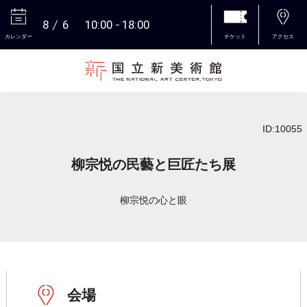
8
6
10:00
18:00
カレンダー
チケット
アクセス
本文へ
ID:10055
柳宗悦の民藝と巨匠たち展
柳宗悦の心と眼
会場